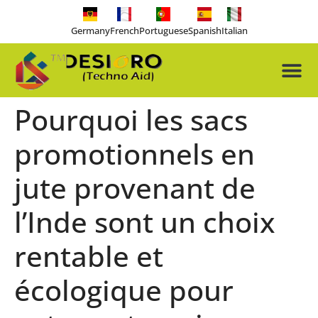
Germany
French
Portuguese
Spanish
Italian
About Us
Our Pro
Contact Us
Free-tools
Pourquoi les sacs
promotionnels en
jute provenant de
l’Inde sont un choix
rentable et
écologique pour